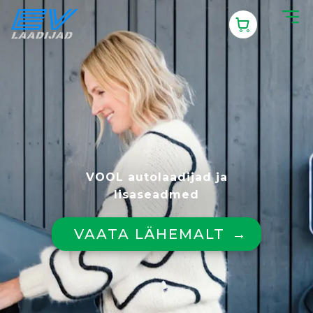
VOOL autolaadijad ja
lisaseadmed
VAATA LÄHEMALT