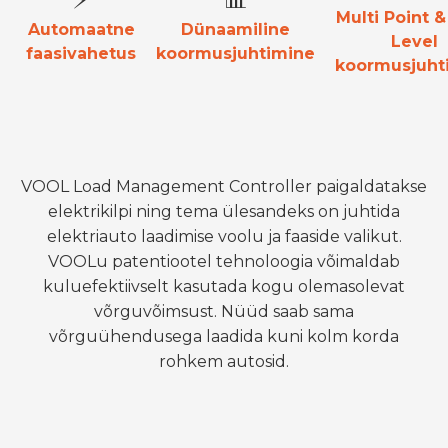
Multi Point &
Automaatne
Dünaamiline
Level
faasivahetus
koormusjuhtimine
koormusjuht
VOOL Load Management Controller paigaldatakse
elektrikilpi ning tema ülesandeks on juhtida
elektriauto laadimise voolu ja faaside valikut.
VOOLu patentiootel tehnoloogia võimaldab
kuluefektiivselt kasutada kogu olemasolevat
võrguvõimsust. Nüüd saab sama
võrguühendusega laadida kuni kolm korda
rohkem autosid.