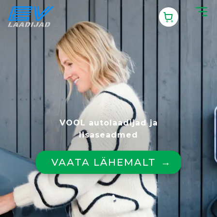
VOOL autolaadijad ja
lisaseadmed
VAATA LÄHEMALT