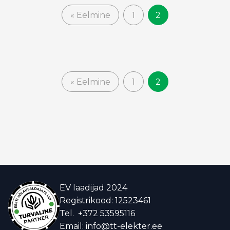
« Eelmine
1
2
« Eelmine
1
2
EV laadijad 2024
Registrikood: 12523461
Tel.
+372 53595116
Email:
info@tt-elekter.ee